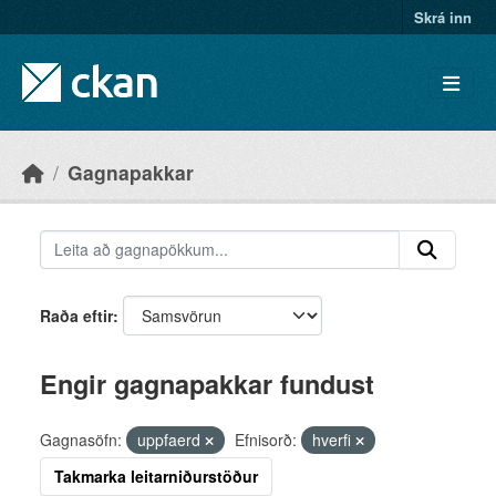
Skip to main content
Skrá inn
Gagnapakkar
Raða eftir
Engir gagnapakkar fundust
Gagnasöfn:
uppfaerd
Efnisorð:
hverfi
Takmarka leitarniðurstöður