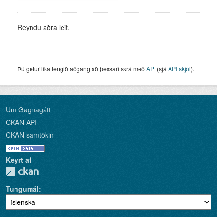
Reyndu aðra leit.
Þú getur líka fengið aðgang að þessari skrá með
API
(sjá
API skjöl
).
Um Gagnagátt
CKAN API
CKAN samtökin
Keyrt af
Tungumál