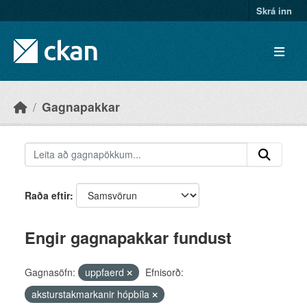
Skip to main content
Skrá inn
Gagnapakkar
Raða eftir
Engir gagnapakkar fundust
Gagnasöfn:
uppfaerd
Efnisorð:
aksturstakmarkanir hópbíla