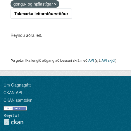
göngu- og hjólastígar
Takmarka leitarniðurstöður
Reyndu aðra leit.
Þú getur líka fengið aðgang að þessari skrá með
API
(sjá
API skjöl
).
Um Gagnagátt
CKAN API
CKAN samtökin
Keyrt af