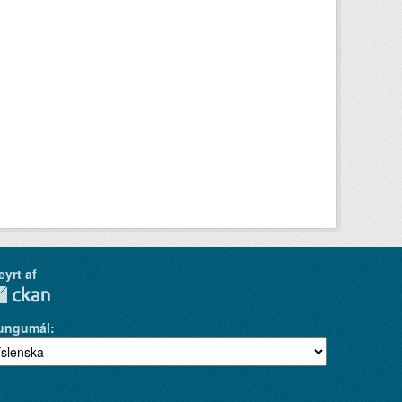
eyrt af
ungumál