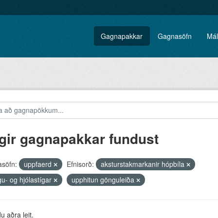
Gagnapakkar
Gagnasöfn
Mál
gir gagnapakkar fundust
söfn:
uppfaerd
Efnisorð:
aksturstakmarkanir hópbíla
u- og hjólastígar
upphitun gönguleiða
 aðra leit.