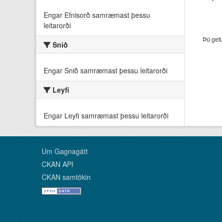
Engar Efnisorð samræmast þessu
leitarorði
Þú get
Snið
Engar Snið samræmast þessu leitarorði
Leyfi
Engar Leyfi samræmast þessu leitarorði
Um Gagnagátt
CKAN API
CKAN samtökin