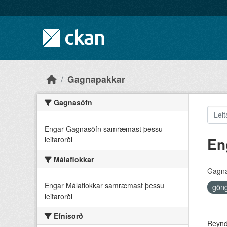
Skip to main content
Gagnapakkar
Gagnasöfn
Engar Gagnasöfn samræmast þessu
En
leitarorði
Málaflokkar
Gagna
Engar Málaflokkar samræmast þessu
göng
leitarorði
Efnisorð
Reyndu