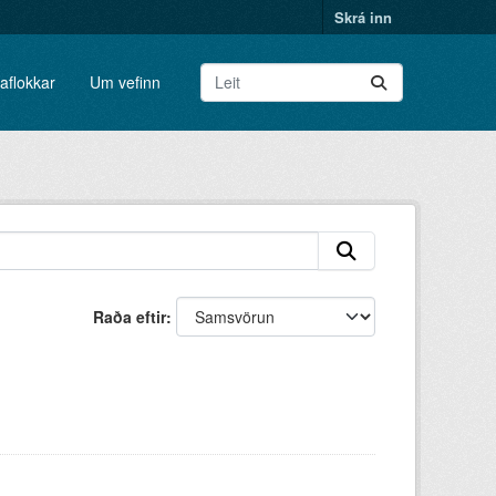
Skrá inn
aflokkar
Um vefinn
Raða eftir