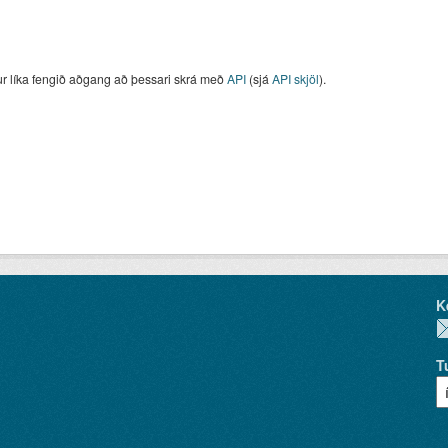
ur líka fengið aðgang að þessari skrá með
API
(sjá
API skjöl
).
K
T