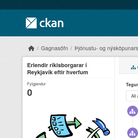
Skip to main content
Gagnasöfn
Þjónustu- og nýsköpunars
Erlendir ríkisborgarar í
Reykjaví­k eftir hverfum
Fylgjendur
Tegun
0