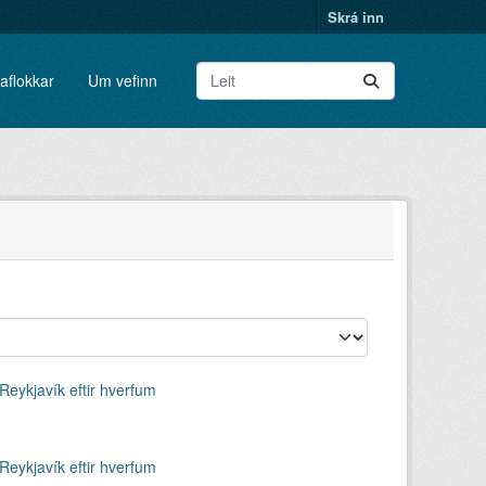
Skrá inn
aflokkar
Um vefinn
 Reykjaví­k eftir hverfum
 Reykjaví­k eftir hverfum