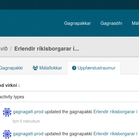
Gagnapakkar
Gagnasöfn
Mál
við
Erlendir ríkisborgarar í...
Gagnapakki
Málaflokkar
Uppfærslustraumur
d virkni
gagnagatt-prod
updated the gagnapakki
Erlendir ríkisborgarar í
fyrir 5 mánuðum
gagnagatt-prod
updated the gagnapakki
Erlendir ríkisborgarar í