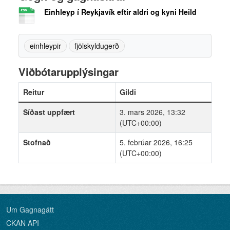
Einhleyp í Reykjavík eftir aldri og kyni Heild
einhleypir
fjölskyldugerð
Viðbótarupplýsingar
Reitur
Gildi
Síðast uppfært
3. mars 2026, 13:32
(UTC+00:00)
Stofnað
5. febrúar 2026, 16:25
(UTC+00:00)
Um Gagnagátt
CKAN API