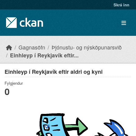
Skip to main content
Skrá inn
Gagnasöfn
Þjónustu- og nýsköpunarsvið
Einhleyp í Reykjavík eftir...
Einhleyp í Reykjavík eftir aldri og kyni
Fylgjendur
0