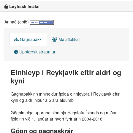
Leyfisskilmálar
Annað (opið)
Gagnapakki
Málaflokkar
Uppfærslustraumur
Einhleyp í Reykjavík eftir aldri og
kyni
Gagnapakkinn inniheldur fjölda einhleypra í Reykjavík eftir
kyni og aldri niður á 5 ára aldursbil.
Gögnin eiga uppruna sinn hjá Hagstofu Íslands og miðar
fjöldinn við 1. janúar ár hvert fyrir árin 2004-2018.
Gögn og gagnaskrár