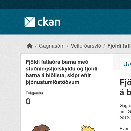
Skip to main content
Gagnasöfn
Velferðarsvið
Fjöldi fa
Fjöldi fatlaðra barna með
stuðningsfjölskyldu og fjöldi
barna á biðlista, skipt eftir
Fj
þjónustumiðstöðvum
á 
Fylgjendur
0
Gagnap
árs. G
2012-
Hver l