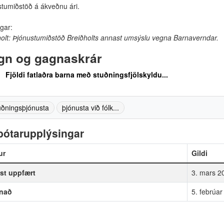
stumiðstöð á ákveðnu ári.
gar:
holt: Þjónustumiðstöð Breiðholts annast umsýslu vegna Barnaverndar.
gn og gagnaskrár
Fjöldi fatlaðra barna með stuðningsfjölskyldu...
uðningsþjónusta
þjónusta við fólk...
bótarupplýsingar
ur
Gildi
st uppfært
3. mars 2
fnað
5. febrúa