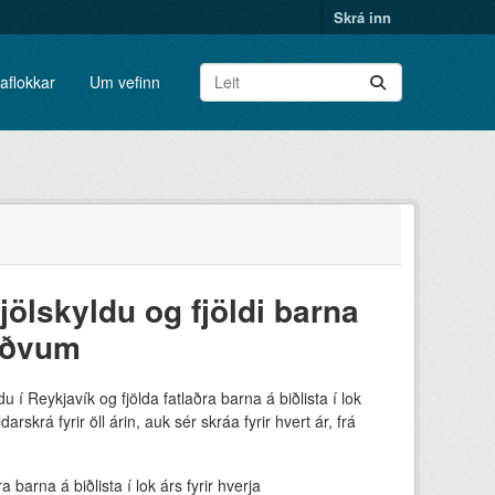
Skrá inn
aflokkar
Um vefinn
jölskyldu og fjöldi barna
töðvum
í Reykjavík og fjölda fatlaðra barna á biðlista í lok
rskrá fyrir öll árin, auk sér skráa fyrir hvert ár, frá
 barna á biðlista í lok árs fyrir hverja