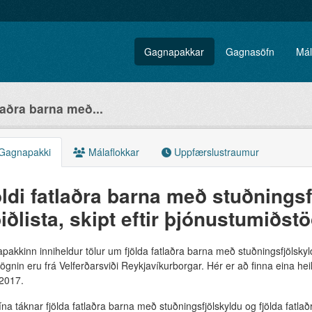
Gagnapakkar
Gagnasöfn
Mál
tlaðra barna með...
Gagnapakki
Málaflokkar
Uppfærslustraumur
öldi fatlaðra barna með stuðningsf
biðlista, skipt eftir þjónustumiðs
akkinn inniheldur tölur um fjölda fatlaðra barna með stuðningsfjölskyldu 
ögnin eru frá Velferðarsviði Reykjavíkurborgar. Hér er að finna eina heilda
2017.
ína táknar fjölda fatlaðra barna með stuðningsfjölskyldu og fjölda fatlaðra