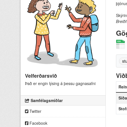
þjónu
Skýrin
Breið
Gö
st
Við
Velferðarsvið
Það er engin lýsing á þessu gagnasafni
Reit
Síða
Samfélagsmiðlar
Sto
Twitter
Facebook