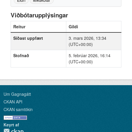
Viðbótarupplýsingar
Reitur
Gildi
Síðast uppfært
3. mars 2026, 13:34
(UTC+00:00)
Stofnað
5. febrúar 2026, 16:14
(UTC+00:00)
Um Gagnagátt
CKAN API
CKAN samtökin
Keyrt af