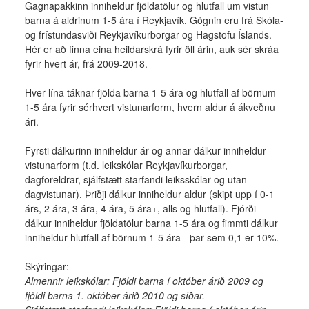
Gagnapakkinn inniheldur fjöldatölur og hlutfall um vistun
barna á aldrinum 1-5 ára í Reykjavík. Gögnin eru frá Skóla-
og frístundasviði Reykjavíkurborgar og Hagstofu Íslands.
Hér er að finna eina heildarskrá fyrir öll árin, auk sér skráa
fyrir hvert ár, frá 2009-2018.
Hver lína táknar fjölda barna 1-5 ára og hlutfall af börnum
1-5 ára fyrir sérhvert vistunarform, hvern aldur á ákveðnu
ári.
Fyrsti dálkurinn inniheldur ár og annar dálkur inniheldur
vistunarform (t.d. leikskólar Reykjavíkurborgar,
dagforeldrar, sjálfstætt starfandi leiksskólar og utan
dagvistunar). Þriðji dálkur inniheldur aldur (skipt upp í 0-1
árs, 2 ára, 3 ára, 4 ára, 5 ára+, alls og hlutfall). Fjórði
dálkur inniheldur fjöldatölur barna 1-5 ára og fimmti dálkur
inniheldur hlutfall af börnum 1-5 ára - þar sem 0,1 er 10%.
Skýringar:
Almennir leikskólar: Fjöldi barna í október árið 2009 og
fjöldi barna 1. október árið 2010 og síðar.