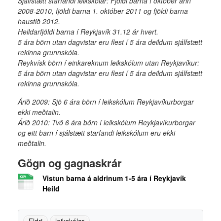
Sjálfstætt starfandi leikskólar: Fjöldi barna í október árin
2008-2010, fjöldi barna 1. október 2011 og fjöldi barna
haustið 2012.
Heildarfjöldi barna í Reykjavík 31.12 ár hvert.
5 ára börn utan dagvistar eru flest í 5 ára deildum sjálfstætt
rekinna grunnskóla.
Reykvísk börn í einkareknum leikskólum utan Reykjavíkur:
5 ára börn utan dagvistar eru flest í 5 ára deildum sjálfstætt
rekinna grunnskóla.
Árið 2009: Sjö 6 ára börn í leikskólum Reykjavíkurborgar
ekki meðtalin.
Árið 2010: Tvö 6 ára börn í leikskólum Reykjavíkurborgar
og eitt barn í sjálstætt starfandi leikskólum eru ekki
meðtalin.
Gögn og gagnaskrár
Vistun barna á aldrinum 1-5 ára í Reykjavík
Heild
Eldri
leikskólar