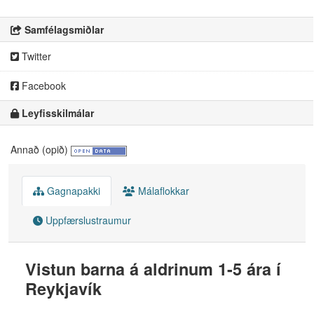
Samfélagsmiðlar
Twitter
Facebook
Leyfisskilmálar
Annað (opið)
Gagnapakki
Málaflokkar
Uppfærslustraumur
Vistun barna á aldrinum 1-5 ára í
Reykjavík