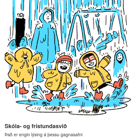
Skóla- og frístundasvið
Það er engin lýsing á þessu gagnasafni