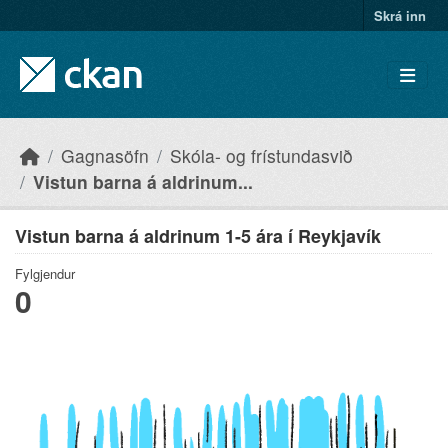
Skip to main content
Skrá inn
Gagnasöfn
Skóla- og frístundasvið
Vistun barna á aldrinum...
Vistun barna á aldrinum 1-5 ára í Reykjavík
Fylgjendur
0