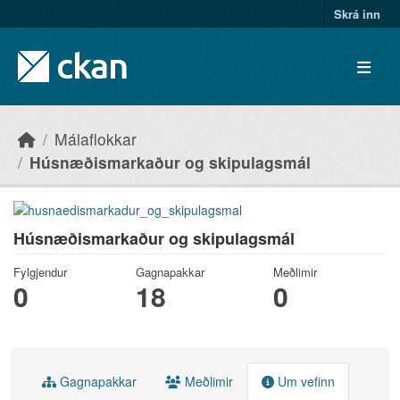
Skip to main content
Skrá inn
Málaflokkar
Húsnæðismarkaður og skipulagsmál
Húsnæðismarkaður og skipulagsmál
Fylgjendur
Gagnapakkar
Meðlimir
0
18
0
Gagnapakkar
Meðlimir
Um vefinn